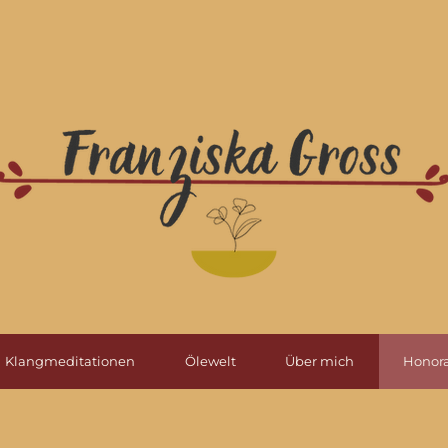
Klangmeditationen
Ölewelt
Über mich
Honora