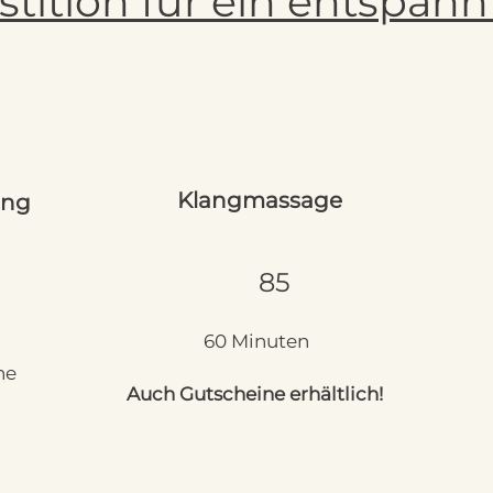
stition für ein entspan
Klangmassage
ung
85
60 Minuten
ne
Auch Gutscheine erhältlich!