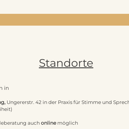
Standorte
n in
ng,
Ungererstr. 42 in der Praxis für Stimme und Sprec
iheit)
leberatung auch
online
möglich