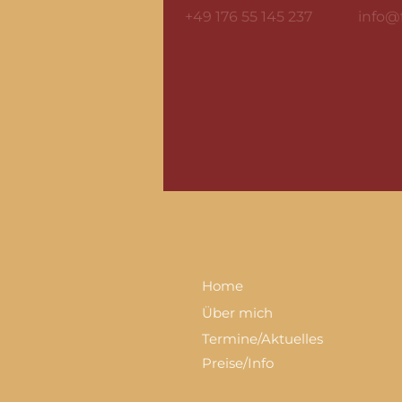
+49 176 55 145 237
info@
Home
Über mich
Termine/Aktuelles
Preise/Info