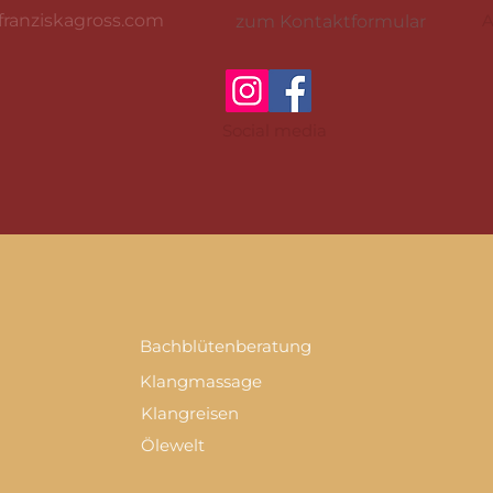
franziskagross.com
A
zum Kontaktformular
Social media
Bachblütenberatung
Klangmassage
Klangreisen
Ölewelt