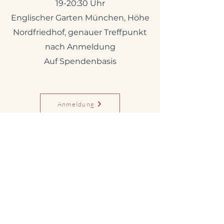
19-20:30 Uhr
Englischer Garten München, Höhe
Nordfriedhof, genauer Treffpunkt
nach Anmeldung
Auf Spendenbasis
Anmeldung
Abonniere meinen Newsletter
und erhalte aktuelle Termine,
Angebote und Informationen
zu Bachblüten und Klang